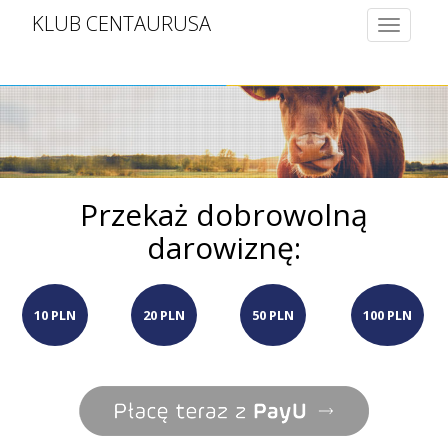
KLUB CENTAURUSA
Toggle
navigatio
Przekaż dobrowolną
darowiznę:
10 PLN
20 PLN
50 PLN
100 PLN