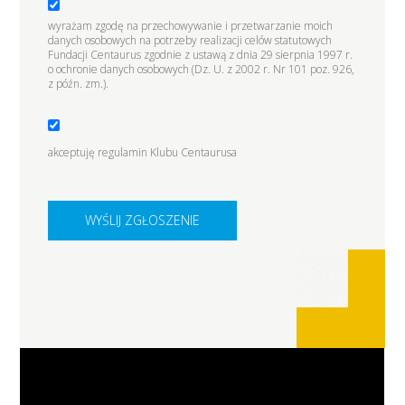
wyrażam zgodę na przechowywanie i przetwarzanie moich
danych osobowych na potrzeby realizacji celów statutowych
Fundacji Centaurus zgodnie z ustawą z dnia 29 sierpnia 1997 r.
o ochronie danych osobowych (Dz. U. z 2002 r. Nr 101 poz. 926,
z późn. zm.).
akceptuję regulamin Klubu Centaurusa