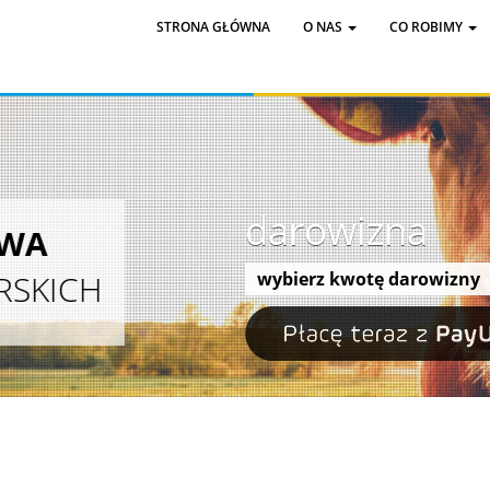
STRONA GŁÓWNA
O NAS
CO ROBIMY
darowizna
AWA
wybierz kwotę darowizny
RSKICH