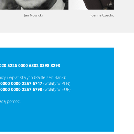
an Nowicki
Joanna Czechowska
020 5226 0000 6302 0398 3293
icy i wpłat stałych (Raiffeisen Bank):
 0000 0000 2257 6747
(wpłaty w PLN)
 0000 0000 2257 6798
(wpłaty w EUR)
ażdą pomoc!