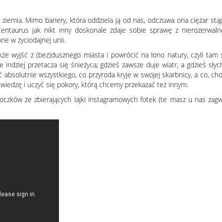
ziemia. Mimo bariery, która oddziela ją od nas, odczuwa ona ciężar stą
taurus jak nikt inny doskonale zdaje sobie sprawę z nierozerwalnej w
ne w życiodajnej unii.
że wyjść z (bez)dusznego miasta i powrócić na łono natury, czyli tam
e indziej przetacza się śnieżyca; gdzieś zawsze duje wiatr, a gdzieś s
solutnie wszystkiego, co przyroda kryje w swojej skarbnicy, a co, cho
 wiedzę i uczyć się pokory, którą chcemy przekazać też innym.
idoczków ze zbierających lajki instagramowych fotek (te masz u nas zagw