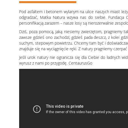
Pod asfaltem i betonem wylanym na ulice naszych miast leży 
odgradzać, Matka Natura wzywa nas do siebie. Fundacja Cen
personifikacją zarazem – nasze losy są nierozerwalnie zespolo
Dziś, poza pomocą, jaką niesiemy zwierzętom, pragniemy tak
zawsze gdzieś ono zachodzi; gdzieś pada deszcz, z kolei gdzi
suchym, stepowym powietrzu. Chcemy tam być i doświadczać ab
znajduje się na wyciągnięcie ręki. Z natury pragniemy czerpać
Jeśli urok natury nie ogranicza się dla Ciebie do ładnych w
wyrusz z nami po przygodę. CentaurusGo