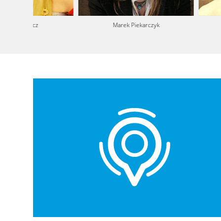
Marek Piekarczyk
Maciej Kuro