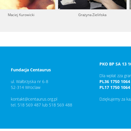
wicki
Grażyna Zielińska
J
PKO BP SA 13 1
Fundacja Centaurus
Dla wpłat zza gran
ul. Wałbrzyska nr 6-8
PL36 1750 1064
52-314 Wroclaw
PL17 1750 1064
kontakt@centaurus.org.pl
Dziękujemy za k
tel. 518 569 487 lub 518 569 488