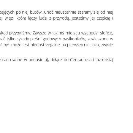
pających po niej butów. Choć nieustannie staramy się od niej
ięzi, która łączy ludzi z przyrodą. Jesteśmy jej częścią i
 skąd przybyliśmy. Zawsze w jakimś miejscu wschodzi słońce,
łychać tylko cykady pieśni godowych pasikoników, zawieszone w
ć być może jest niedostrzegalne na pierwszy rzut oka, zwykle
arantowane w bonusie ;)), dołącz do Centaurusa i już dzisiaj