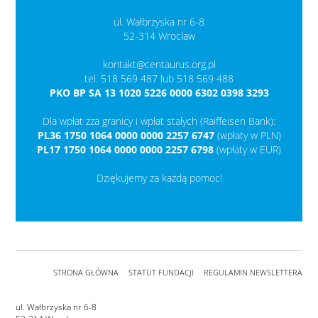
ul. Wałbrzyska nr 6-8
52-314 Wroclaw
kontakt@centaurus.org.pl
tel. 518 569 487 lub 518 569 488
PKO BP SA 13 1020 5226 0000 6302 0398 3293
Dla wpłat zza granicy i wpłat stałych (Raiffeisen Bank):
PL36 1750 1064 0000 0000 2257 6747
(wpłaty w PLN)
PL17 1750 1064 0000 0000 2257 6798
(wpłaty w EUR)
Dziękujemy za każdą pomoc!
STRONA GŁÓWNA
STATUT FUNDACJI
REGULAMIN NEWSLETTERA
ul. Wałbrzyska nr 6-8