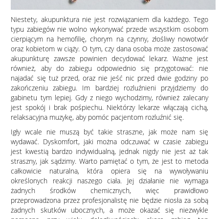
Niestety, akupunktura nie jest rozwiązaniem dla każdego. Tego
typu zabiegów nie wolno wykonywać przede wszystkim osobom
cierpiącym na hemofilię, chorym na czynny, złośliwy nowotwór
oraz kobietom w ciąży. O tym, czy dana osoba może zastosować
akupunkturę zawsze powinien decydować lekarz. Ważne jest
również, aby do zabiegu odpowiednio się przygotować: nie
najadać się tuż przed, oraz nie jeść nic przed dwie godziny po
zakończeniu zabiegu. Im bardziej rozluźnieni przyjdziemy do
gabinetu tym lepiej. Gdy z niego wychodzimy, również zalecany
jest spokój i brak pośpiechu. Niektórzy lekarze włączają cichą,
relaksacyjna muzykę, aby pomóc pacjentom rozluźnić się.
Igły wcale nie muszą być takie straszne, jak może nam się
wydawać. Dyskomfort, jaki można odczuwać w czasie zabiegu
jest kwestią bardzo indywidualną, jednak nigdy nie jest aż tak
straszny, jak sądzimy. Warto pamiętać o tym, że jest to metoda
całkowicie naturalna, która opiera się na wywoływaniu
określonych reakcji naszego ciała. Jej działanie nie wymaga
żadnych środków chemicznych, więc prawidłowo
przeprowadzona przez profesjonalistę nie będzie niosła za sobą
żadnych skutków ubocznych, a może okazać się niezwykle