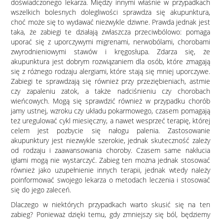
doświadczonego lekarza. Między innymi właśnie w przypadkach
wszelkich bolesnych dolegliwości sprawdza się akupunktura,
choć może się to wydawać niezwykle dziwne. Prawda jednak jest
taka, że zabiegi te działają zwłaszcza przeciwbólowo: pomaga
uporać się z uporczywymi migrenami, nerwobólami, chorobami
zwyrodnieniowymi stawów i kręgosłupa. Zdarza się, że
akupunktura jest dobrym rozwiązaniem dla osób, które zmagają
się z różnego rodzaju alergiami, które stają się mniej uporczywe.
Zabiegi te sprawdzają się również przy przeziębieniach, astmie
czy zapaleniu zatok, a także nadciśnieniu czy chorobach
wieńcowych. Mogą się sprawdzić również w przypadku chorób
jamy ustnej, wzroku czy układu pokarmowego, czasem pomagają
też uregulować cykl miesięczny, a nawet wesprzeć terapię, której
celem jest pozbycie się nałogu palenia. Zastosowanie
akupunktury jest niezwykle szerokie, jednak skuteczność zależy
od rodzaju i zaawansowania choroby. Czasem same nakłucia
igłami mogą nie wystarczyć. Zabieg ten można jednak stosować
również jako uzupełnienie innych terapii, jednak wtedy należy
poinformować swojego lekarza o metodach leczenia i stosować
się do jego zaleceń.
Dlaczego w niektórych przypadkach warto skusić się na ten
zabieg? Ponieważ dzięki temu, gdy zmniejszy się ból, będziemy