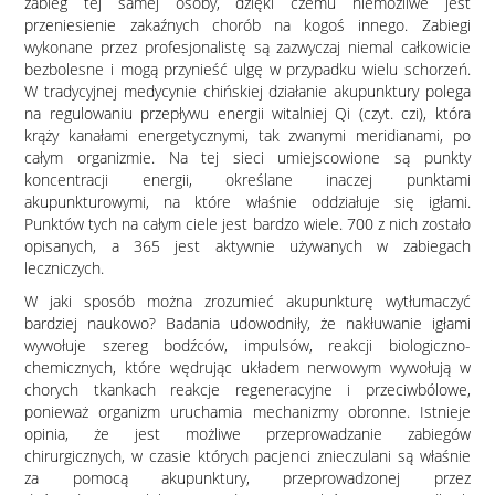
zabieg tej samej osoby, dzięki czemu niemożliwe jest
przeniesienie zakaźnych chorób na kogoś innego. Zabiegi
wykonane przez profesjonalistę są zazwyczaj niemal całkowicie
bezbolesne i mogą przynieść ulgę w przypadku wielu schorzeń.
W tradycyjnej medycynie chińskiej działanie akupunktury polega
na regulowaniu przepływu energii witalniej Qi (czyt. czi), która
krąży kanałami energetycznymi, tak zwanymi meridianami, po
całym organizmie. Na tej sieci umiejscowione są punkty
koncentracji energii, określane inaczej punktami
akupunkturowymi, na które właśnie oddziałuje się igłami.
Punktów tych na całym ciele jest bardzo wiele. 700 z nich zostało
opisanych, a 365 jest aktywnie używanych w zabiegach
leczniczych.
W jaki sposób można zrozumieć akupunkturę wytłumaczyć
bardziej naukowo? Badania udowodniły, że nakłuwanie igłami
wywołuje szereg bodźców, impulsów, reakcji biologiczno-
chemicznych, które wędrując układem nerwowym wywołują w
chorych tkankach reakcje regeneracyjne i przeciwbólowe,
ponieważ organizm uruchamia mechanizmy obronne. Istnieje
opinia, że jest możliwe przeprowadzanie zabiegów
chirurgicznych, w czasie których pacjenci znieczulani są właśnie
za pomocą akupunktury, przeprowadzonej przez