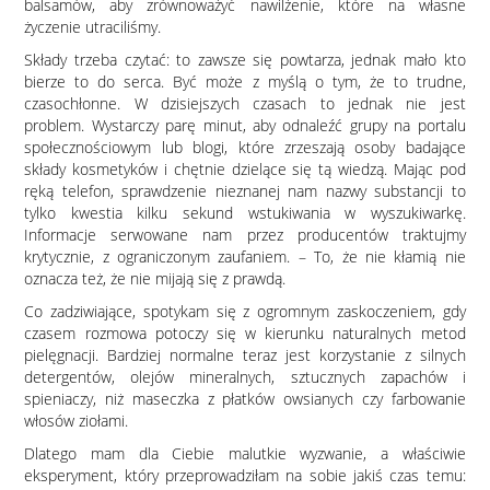
balsamów, aby zrównoważyć nawilżenie, które na własne
życzenie utraciliśmy.
Składy trzeba czytać: to zawsze się powtarza, jednak mało kto
bierze to do serca. Być może z myślą o tym, że to trudne,
czasochłonne. W dzisiejszych czasach to jednak nie jest
problem. Wystarczy parę minut, aby odnaleźć grupy na portalu
społecznościowym lub blogi, które zrzeszają osoby badające
składy kosmetyków i chętnie dzielące się tą wiedzą. Mając pod
ręką telefon, sprawdzenie nieznanej nam nazwy substancji to
tylko kwestia kilku sekund wstukiwania w wyszukiwarkę.
Informacje serwowane nam przez producentów traktujmy
krytycznie, z ograniczonym zaufaniem. – To, że nie kłamią nie
oznacza też, że nie mijają się z prawdą.
Co zadziwiające, spotykam się z ogromnym zaskoczeniem, gdy
czasem rozmowa potoczy się w kierunku naturalnych metod
pielęgnacji. Bardziej normalne teraz jest korzystanie z silnych
detergentów, olejów mineralnych, sztucznych zapachów i
spieniaczy, niż maseczka z płatków owsianych czy farbowanie
włosów ziołami.
Dlatego mam dla Ciebie malutkie wyzwanie, a właściwie
eksperyment, który przeprowadziłam na sobie jakiś czas temu: