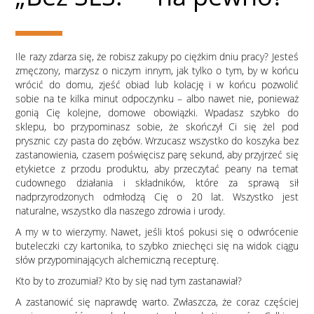
Ile razy zdarza się, że robisz zakupy po ciężkim dniu pracy? Jesteś
zmęczony, marzysz o niczym innym, jak tylko o tym, by w końcu
wrócić do domu, zjeść obiad lub kolację i w końcu pozwolić
sobie na te kilka minut odpoczynku – albo nawet nie, ponieważ
gonią Cię kolejne, domowe obowiązki. Wpadasz szybko do
sklepu, bo przypominasz sobie, że skończył Ci się żel pod
prysznic czy pasta do zębów. Wrzucasz wszystko do koszyka bez
zastanowienia, czasem poświęcisz parę sekund, aby przyjrzeć się
etykietce z przodu produktu, aby przeczytać peany na temat
cudownego działania i składników, które za sprawą sił
nadprzyrodzonych odmłodzą Cię o 20 lat. Wszystko jest
naturalne, wszystko dla naszego zdrowia i urody.
A my w to wierzymy. Nawet, jeśli ktoś pokusi się o odwrócenie
buteleczki czy kartonika, to szybko zniechęci się na widok ciągu
słów przypominających alchemiczną recepturę.
Kto by to zrozumiał? Kto by się nad tym zastanawiał?
A zastanowić się naprawdę warto. Zwłaszcza, że coraz częściej