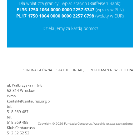
Dla wpłat zza granicy i wpłat stałych (Raiffeisen Bank):
PL36 1750 1064 0000 0000 2257 6747
(wpłaty w PLN)
PL17 1750 1064 0000 0000 2257 6798
(wpłaty w EUR)
Dziękujemy za każdą pomoc!
STRONA GŁÓWNA
STATUT FUNDACJI
REGULAMIN NEWSLETTERA
ul. Wałbrzyska nr 6-8
52-314 Wroclaw
e-mail:
kontakt@centaurus.org.pl
tel.
518 569 487
tel.
518 569 488
Copyright © 2026 Fundacja Centaurus. Wszelkie prawa zastrzeżone.
Klub Centaurusa
512 52 52 52