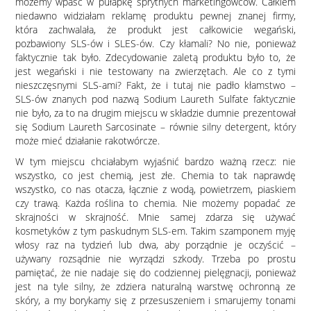
możemy wpaść w pułapkę sprytnych marketingowców. Całkiem
niedawno widziałam reklamę produktu pewnej znanej firmy,
która zachwalała, że produkt jest całkowicie wegański,
pozbawiony SLS-ów i SLES-ów. Czy kłamali? No nie, ponieważ
faktycznie tak było. Zdecydowanie zaletą produktu było to, że
jest wegański i nie testowany na zwierzętach. Ale co z tymi
nieszczęsnymi SLS-ami? Fakt, że i tutaj nie padło kłamstwo –
SLS-ów znanych pod nazwą Sodium Laureth Sulfate faktycznie
nie było, za to na drugim miejscu w składzie dumnie prezentował
się Sodium Laureth Sarcosinate – równie silny detergent, który
może mieć działanie rakotwórcze.
W tym miejscu chciałabym wyjaśnić bardzo ważną rzecz: nie
wszystko, co jest chemią, jest złe. Chemia to tak naprawdę
wszystko, co nas otacza, łącznie z wodą, powietrzem, piaskiem
czy trawą. Każda roślina to chemia. Nie możemy popadać ze
skrajności w skrajność. Mnie samej zdarza się używać
kosmetyków z tym paskudnym SLS-em. Takim szamponem myję
włosy raz na tydzień lub dwa, aby porządnie je oczyścić –
używany rozsądnie nie wyrządzi szkody. Trzeba po prostu
pamiętać, że nie nadaje się do codziennej pielęgnacji, ponieważ
jest na tyle silny, że zdziera naturalną warstwę ochronną ze
skóry, a my borykamy się z przesuszeniem i smarujemy tonami