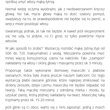
spróbuj umyć włosy mąką żytnią.
Niemal widzę oczyma wyobraźni, jak z niedowierzaniem kręcisz
głową. No tak, mycie głowy mąką to dość szalony pomysł,
zważywszy na to, że prawdopodobnie nie będzie się to pienić, a
wręcz może posklejać włosy.
Gwarantuję jednak, że tak nie będzie. A nawet jeśli eksperyment
się nie uda, to jedyne, co Ci grozi, to tylko powtórne mycie
włosów.
W jaki sposób to zrobić? Wystarczy rozrobić mąkę żytnią (typ od
500 do 720 maksymalnie) z wodą. Mieszanina powinna mieć
mniej więcej konsystencję ciasta na naleśniki. Taki „szampon”
nakładamy na włosy i skórę głowy i masujemy przez ok 3 minuty.
Proponuję także wykonanie domowej maseczki z płatków
owsianych, która była znana jeszcze naszym babciom. Do tego
wystarczą płatki owsiane górskie, które najlepiej zmiksować na
drobny proszek, dzięki czemu maseczka nie będzie odpadać od
twarzy. Taką mączkę mieszamy z odrobiną mleka i miodu, by
uzyskać pastę, którą później nakładamy na twarz. Maseczkę taką
trzymamy przez ok. 15-20 minut.
Jeśli glinki są Ci obce, warto się z nimi zapoznać. Jedną z moich