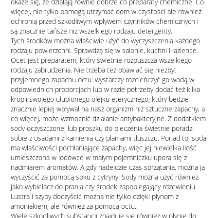
okaże się, że działają równie dobrze co preparaty chemiczne. Co
więcej, nie tylko pomogą utrzymać dom w czystości ale również
ochronią przed szkodliwym wpływem czynników chemicznych i
są znacznie tańsze niż wszelkiego rodzaju detergenty.
Tych środków można właściwie użyć do wyczyszczenia każdego
rodzaju powierzchni. Sprawdzą się w salonie, kuchni i łazience.
Ocet jest preparatem, który świetnie rozpuszcza wszelkiego
rodzaju zabrudzenia. Nie trzeba też obawiać się niezbyt
przyjemnego zapachu octu: wystarczy rozcieńczyć go wodą w
odpowiednich proporcjach lub w razie potrzeby dodać też kilka
kropli swojego ulubionego olejku eterycznego, który będzie
znacznie lepiej wpływał na nasz organizm niż sztuczne zapachy, a
co więcej, może wzmocnić działanie antybakteryjne. Z dodatkiem
sody oczyszczonej lub proszku do pieczenia świetnie poradzi
sobie z osadami z kamienia czy plamami tłuszczu. Ponad to, soda
ma właściwości pochłaniające zapachy, więc jej niewielka ilość
umieszczona w lodówce w małym pojemniczku upora się z
nadmiarem aromatów. A gdy nadejdzie czas sprzątania, można ją
wyczyścić za pomocą soku z cytryny. Sody można użyć również
jako wybielacz do prania czy środek zapobiegający rdzewieniu.
Lustra i szyby doczyścić można nie tylko dzięki płynom z
amoniakiem, ale również za pomocą octu.
Wiele szkodliwych substancji znajduje się również w płynie do