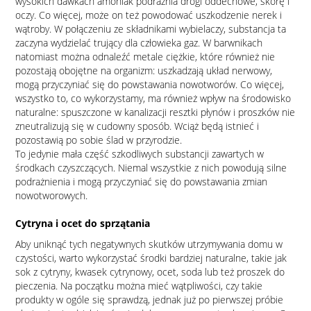
wysokich dawkach amoniak podrażnia drogi oddechowe, skórę i
oczy. Co więcej, może on też powodować uszkodzenie nerek i
wątroby. W połączeniu ze składnikami wybielaczy, substancja ta
zaczyna wydzielać trujący dla człowieka gaz. W barwnikach
natomiast można odnaleźć metale ciężkie, które również nie
pozostają obojętne na organizm: uszkadzają układ nerwowy,
mogą przyczyniać się do powstawania nowotworów. Co więcej,
wszystko to, co wykorzystamy, ma również wpływ na środowisko
naturalne: spuszczone w kanalizacji resztki płynów i proszków nie
zneutralizują się w cudowny sposób. Wciąż będą istnieć i
pozostawią po sobie ślad w przyrodzie.
To jedynie mała część szkodliwych substancji zawartych w
środkach czyszczących. Niemal wszystkie z nich powodują silne
podrażnienia i mogą przyczyniać się do powstawania zmian
nowotworowych.
Cytryna i ocet do sprzątania
Aby uniknąć tych negatywnych skutków utrzymywania domu w
czystości, warto wykorzystać środki bardziej naturalne, takie jak
sok z cytryny, kwasek cytrynowy, ocet, soda lub też proszek do
pieczenia. Na początku można mieć wątpliwości, czy takie
produkty w ogóle się sprawdzą, jednak już po pierwszej próbie