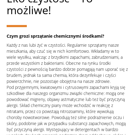
możliwe!
Czym grozi sprzątanie chemicznymi środkami?
Każdy z nas lubi żyć w czystości. Regularnie sprzątamy nasze
mieszkania, aby czuć się w nich komfortowo. Wkładamy w to
wiele wysiłku, walcząc z brzydkimi zapachami, zabrudzeniami, a
przede wszystkim z bakteriami. Obecne na rynku środki
czystości z pewnością bardzo dobrze pomagają nam uporać się z
brudem, jednak ta sama chemia, która dezynfekuje i czyści
powierzchnie, nie pozostaje obojętna na nasze zdrowie.
Pod przyjemnymi, kwiatowymi i cytrusowymi zapachami kryją się
szkodliwe dla naszego organizmu związki chemiczne: mogą one
powodować migreny, objawy astmatyczne lub też być przyczyną
alergii. Skład chemiczny piany może wchodzić w reakcję z
nitratami, przez co powstają nitrozoaminy, które wywołują
choroby nowotworowe. Powodują też silne podrażnienie oczu i
skóry, podobnie jak w przypadku substancji zapachowych, mogą
być przyczyną alergii. Występujący w detergentach w bardzo