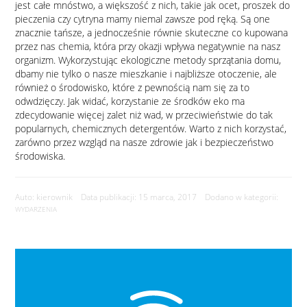
jest całe mnóstwo, a większość z nich, takie jak ocet, proszek do
pieczenia czy cytryna mamy niemal zawsze pod ręką. Są one
znacznie tańsze, a jednocześnie równie skuteczne co kupowana
przez nas chemia, która przy okazji wpływa negatywnie na nasz
organizm. Wykorzystując ekologiczne metody sprzątania domu,
dbamy nie tylko o nasze mieszkanie i najbliższe otoczenie, ale
również o środowisko, które z pewnością nam się za to
odwdzięczy. Jak widać, korzystanie ze środków eko ma
zdecydowanie więcej zalet niż wad, w przeciwieństwie do tak
popularnych, chemicznych detergentów. Warto z nich korzystać,
zarówno przez wzgląd na nasze zdrowie jak i bezpieczeństwo
środowiska.
Auto: kierownik Data publikacji: 15 marca, 2017 Dodano w kategorii:
WYDARZENIA