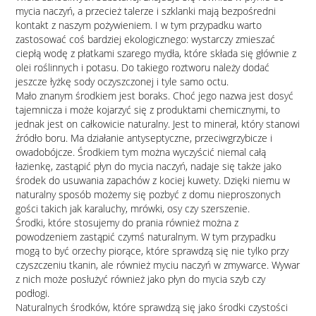
mycia naczyń, a przecież talerze i szklanki mają bezpośredni
kontakt z naszym pożywieniem. I w tym przypadku warto
zastosować coś bardziej ekologicznego: wystarczy zmieszać
ciepłą wodę z płatkami szarego mydła, które składa się głównie z
olei roślinnych i potasu. Do takiego roztworu należy dodać
jeszcze łyżkę sody oczyszczonej i tyle samo octu.
Mało znanym środkiem jest boraks. Choć jego nazwa jest dosyć
tajemnicza i może kojarzyć się z produktami chemicznymi, to
jednak jest on całkowicie naturalny. Jest to minerał, który stanowi
źródło boru. Ma działanie antyseptyczne, przeciwgrzybicze i
owadobójcze. Środkiem tym można wyczyścić niemal całą
łazienkę, zastąpić płyn do mycia naczyń, nadaje się także jako
środek do usuwania zapachów z kociej kuwety. Dzięki niemu w
naturalny sposób możemy się pozbyć z domu nieproszonych
gości takich jak karaluchy, mrówki, osy czy szerszenie.
Środki, które stosujemy do prania również można z
powodzeniem zastąpić czymś naturalnym. W tym przypadku
mogą to być orzechy piorące, które sprawdzą się nie tylko przy
czyszczeniu tkanin, ale również myciu naczyń w zmywarce. Wywar
z nich może posłużyć również jako płyn do mycia szyb czy
podłogi.
Naturalnych środków, które sprawdzą się jako środki czystości