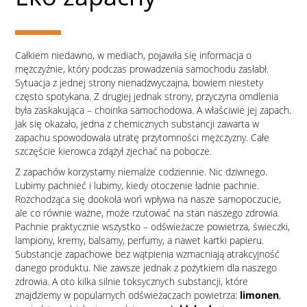
Całkiem niedawno, w mediach, pojawiła się informacja o
mężczyźnie, który podczas prowadzenia samochodu zasłabł.
Sytuacja z jednej strony nienadzwyczajna, bowiem niestety
często spotykana. Z drugiej jednak strony, przyczyna omdlenia
była zaskakująca – choinka samochodowa. A właściwie jej zapach.
Jak się okazało, jedna z chemicznych substancji zawarta w
zapachu spowodowała utratę przytomności mężczyzny. Całe
szczęście kierowca zdążył zjechać na pobocze.
Z zapachów korzystamy niemalże codziennie. Nic dziwnego.
Lubimy pachnieć i lubimy, kiedy otoczenie ładnie pachnie.
Rozchodząca się dookoła woń wpływa na nasze samopoczucie,
ale co równie ważne, może rzutować na stan naszego zdrowia.
Pachnie praktycznie wszystko – odświeżacze powietrza, świeczki,
lampiony, kremy, balsamy, perfumy, a nawet kartki papieru.
Substancje zapachowe bez wątpienia wzmacniają atrakcyjność
danego produktu. Nie zawsze jednak z pożytkiem dla naszego
zdrowia. A oto kilka silnie toksycznych substancji, które
znajdziemy w popularnych odświeżaczach powietrza:
limonen
,