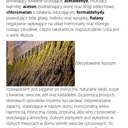
posiadający działanie uczulające;
acetaldehyd
, niszczący
wątrobę;
aceton
, podrażniający skórę oraz drogi oddechowe;
chlorometan
o działaniu odurzającym;
formaldehydy
,
powodujące bóle głowy, mdłości oraz wysypkę;
ftalany
negatywnie wpływające na układ hormonalny oraz różnego
rodzaju szkodliwe, często rakotwórcze rozpuszczalniki. Lista jest
o wiele dłuższa.
Zdecydowanie lepszym
rozwiązaniem jest sięganie po eteryczne, naturalne olejki, susze
z kwiatów, owoców, ziół oraz kadzidełek. Za pomocą prostych,
domowych sposobów możemy wyczarować niepowtarzalne
zapachy, stwarzające w naszym domu esencjonalną, lekko
tajemniczą, mistyczną, ciepłą, przytulną, albo wręcz przeciwnie –
orzeźwiającą atmosferę. Dobrym pomysłem jest wyłożenie w
różnych miejscach w domu skórek owoców cytrusowych. To