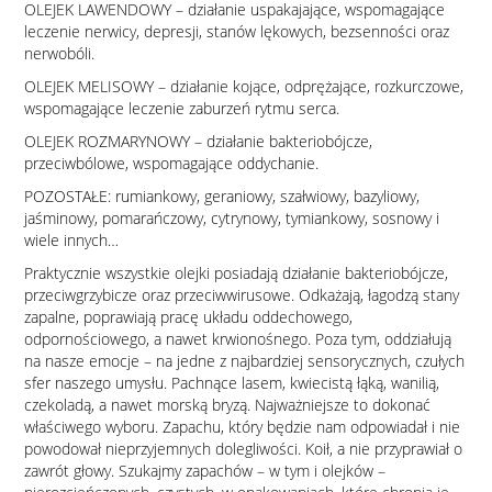
OLEJEK LAWENDOWY – działanie uspakajające, wspomagające
leczenie nerwicy, depresji, stanów lękowych, bezsenności oraz
nerwobóli.
OLEJEK MELISOWY – działanie kojące, odprężające, rozkurczowe,
wspomagające leczenie zaburzeń rytmu serca.
OLEJEK ROZMARYNOWY – działanie bakteriobójcze,
przeciwbólowe, wspomagające oddychanie.
POZOSTAŁE: rumiankowy, geraniowy, szałwiowy, bazyliowy,
jaśminowy, pomarańczowy, cytrynowy, tymiankowy, sosnowy i
wiele innych…
Praktycznie wszystkie olejki posiadają działanie bakteriobójcze,
przeciwgrzybicze oraz przeciwwirusowe. Odkażają, łagodzą stany
zapalne, poprawiają pracę układu oddechowego,
odpornościowego, a nawet krwionośnego. Poza tym, oddziałują
na nasze emocje – na jedne z najbardziej sensorycznych, czułych
sfer naszego umysłu. Pachnące lasem, kwiecistą łąką, wanilią,
czekoladą, a nawet morską bryzą. Najważniejsze to dokonać
właściwego wyboru. Zapachu, który będzie nam odpowiadał i nie
powodował nieprzyjemnych dolegliwości. Koił, a nie przyprawiał o
zawrót głowy. Szukajmy zapachów – w tym i olejków –