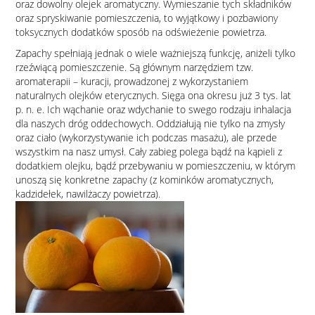
oraz dowolny olejek aromatyczny. Wymieszanie tych składników
oraz spryskiwanie pomieszczenia, to wyjątkowy i pozbawiony
toksycznych dodatków sposób na odświeżenie powietrza.
Zapachy spełniają jednak o wiele ważniejszą funkcję, aniżeli tylko
rzeźwiącą pomieszczenie. Są głównym narzędziem tzw.
aromaterapii – kuracji, prowadzonej z wykorzystaniem
naturalnych olejków eterycznych. Sięga ona okresu już 3 tys. lat
p. n. e. Ich wąchanie oraz wdychanie to swego rodzaju inhalacja
dla naszych dróg oddechowych. Oddziałują nie tylko na zmysły
oraz ciało (wykorzystywanie ich podczas masażu), ale przede
wszystkim na nasz umysł. Cały zabieg polega bądź na kąpieli z
dodatkiem olejku, bądź przebywaniu w pomieszczeniu, w którym
unoszą się konkretne zapachy (z kominków aromatycznych,
kadzidełek, nawilżaczy powietrza).