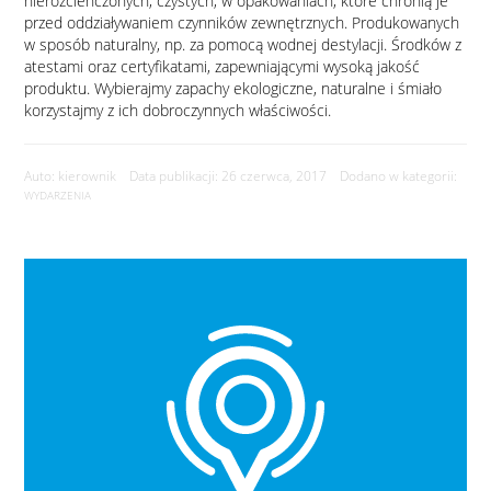
nierozcieńczonych, czystych, w opakowaniach, które chronią je
przed oddziaływaniem czynników zewnętrznych. Produkowanych
w sposób naturalny, np. za pomocą wodnej destylacji. Środków z
atestami oraz certyfikatami, zapewniającymi wysoką jakość
produktu. Wybierajmy zapachy ekologiczne, naturalne i śmiało
korzystajmy z ich dobroczynnych właściwości.
Auto: kierownik Data publikacji: 26 czerwca, 2017 Dodano w kategorii:
WYDARZENIA