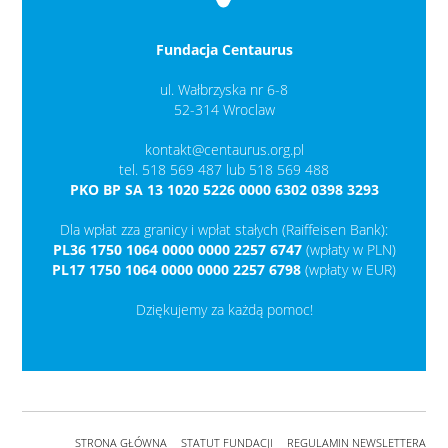
Fundacja Centaurus
ul. Wałbrzyska nr 6-8
52-314 Wroclaw
kontakt@centaurus.org.pl
tel. 518 569 487 lub 518 569 488
PKO BP SA 13 1020 5226 0000 6302 0398 3293
Dla wpłat zza granicy i wpłat stałych (Raiffeisen Bank):
PL36 1750 1064 0000 0000 2257 6747
(wpłaty w PLN)
PL17 1750 1064 0000 0000 2257 6798
(wpłaty w EUR)
Dziękujemy za każdą pomoc!
STRONA GŁÓWNA
STATUT FUNDACJI
REGULAMIN NEWSLETTERA