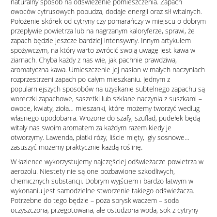
naturalny sposób na odświeżenie pomieszczenia. Zapach
owoców cytrusowych pobudza, dodaje energii oraz sił witalnych.
Położenie skórek od cytryny czy pomarańczy w miejscu o dobrym
przepływie powietrza lub na nagrzanym kaloryferze, sprawi, że
zapach będzie jeszcze bardziej intensywny. Innym artykułem
spożywczym, na który warto zwrócić swoją uwagę jest kawa w
ziarnach. Chyba każdy z nas wie, jak pachnie prawdziwa,
aromatyczna kawa. Umieszczenie jej nasion w małych naczyniach
rozprzestrzeni zapach po całym mieszkaniu. Jednym z
popularniejszych sposobów na uzyskanie subtelnego zapachu są
woreczki zapachowe, saszetki lub szklane naczynia z suszkami –
owoce, kwiaty, zioła… mieszanki, które możemy tworzyć według
własnego upodobania. Włożone do szafy, szuflad, pudełek będą
witały nas swoim aromatem za każdym razem kiedy je
otworzymy. Lawenda, płatki róży, liście mięty, igły sosnowe…
zasuszyć możemy praktycznie każdą roślinę.
W łazience wykorzystujemy najczęściej odświeżacze powietrza w
aerozolu. Niestety nie są one pozbawione szkodliwych,
chemicznych substancji. Dobrym wyjściem i bardzo łatwym w
wykonaniu jest samodzielne stworzenie takiego odświeżacza.
Potrzebne do tego będzie – poza spryskiwaczem – soda
oczyszczona, przegotowana, ale ostudzona woda, sok z cytryny