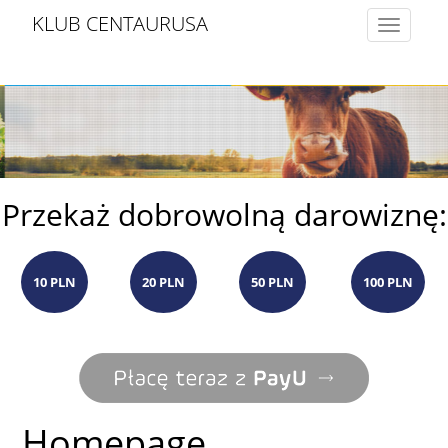
KLUB CENTAURUSA
Toggle
navigatio
Przekaż dobrowolną darowiznę:
10 PLN
20 PLN
50 PLN
100 PLN
Homepage