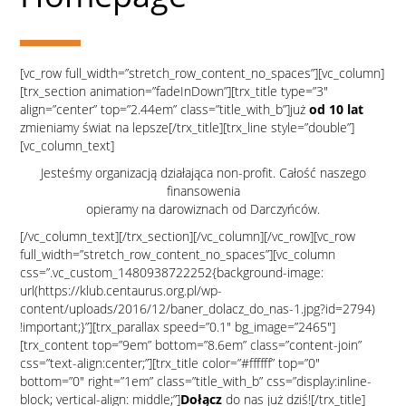
[vc_row full_width=”stretch_row_content_no_spaces”][vc_column]
[trx_section animation=”fadeInDown”][trx_title type=”3″
align=”center” top=”2.44em” class=”title_with_b”]już
od 10 lat
zmieniamy świat na lepsze[/trx_title][trx_line style=”double”]
[vc_column_text]
Jesteśmy organizacją działająca non-profit. Całość naszego
finansowenia
opieramy na darowiznach od Darczyńców.
[/vc_column_text][/trx_section][/vc_column][/vc_row][vc_row
full_width=”stretch_row_content_no_spaces”][vc_column
css=”.vc_custom_1480938722252{background-image:
url(https://klub.centaurus.org.pl/wp-
content/uploads/2016/12/baner_dolacz_do_nas-1.jpg?id=2794)
!important;}”][trx_parallax speed=”0.1″ bg_image=”2465″]
[trx_content top=”9em” bottom=”8.6em” class=”content-join”
css=”text-align:center;”][trx_title color=”#ffffff” top=”0″
bottom=”0″ right=”1em” class=”title_with_b” css=”display:inline-
block; vertical-align: middle;”]
Dołącz
do nas już dziś![/trx_title]