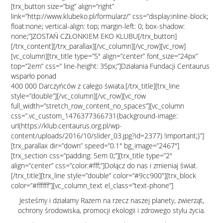
[trx_button size=”big” align=”right”
link=”http://www.klubeko.pl/formularz/” css=”display:inline-block;
float:none; vertical-align: top; margin-left: 0; box-shadow:
none;”]ZOSTAŃ CZŁONKIEM EKO KLUBU[/trx_button]
[/trx_content][/trx_parallax][/vc_column][/vc_row][vc_row]
[vc_column][trx_title type=”5″ align=”center” font_size=”24px”
top=”2em” css=” line-height: 35px;”]Działania Fundacji Centaurus
wsparło ponad
400 000 Darczyńców z całego świata.[/trx_title][trx_line
style=”double”][/vc_column][/vc_row][vc_row
full_width=”stretch_row_content_no_spaces”][vc_column
css=”.vc_custom_1476377366731{background-image:
url(https://klub.centaurus.org.pl/wp-
content/uploads/2016/10/slider_03.jpg?id=2377) !important;}”]
[trx_parallax dir=”down” speed=”0.1″ bg_image=”2467″]
[trx_section css=”padding: 5em 0;”][trx_title type=”2″
align=”center” css=”color:#fff;”]Dołącz do nas i zmieniaj świat.
[/trx_title][trx_line style=”double” color=”#9cc900″][trx_block
color=”#ffffff”][vc_column_text el_class=”text-phone”]
Jesteśmy i działamy Razem na rzecz naszej planety, zwierząt,
ochrony środowiska, promocji ekologii i zdrowego stylu życia.