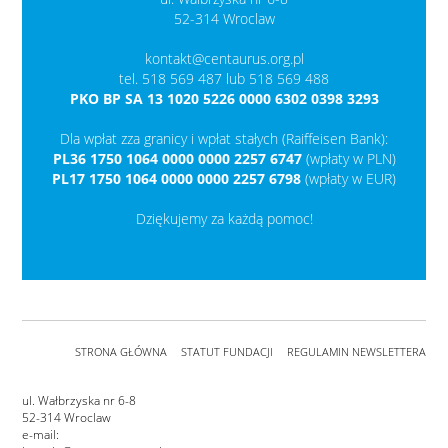
52-314 Wroclaw
kontakt@centaurus.org.pl
tel. 518 569 487 lub 518 569 488
PKO BP SA 13 1020 5226 0000 6302 0398 3293
Dla wpłat zza granicy i wpłat stałych (Raiffeisen Bank):
PL36 1750 1064 0000 0000 2257 6747
(wpłaty w PLN)
PL17 1750 1064 0000 0000 2257 6798
(wpłaty w EUR)
Dziękujemy za każdą pomoc!
STRONA GŁÓWNA
STATUT FUNDACJI
REGULAMIN NEWSLETTERA
ul. Wałbrzyska nr 6-8
52-314 Wroclaw
e-mail: