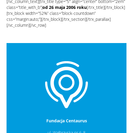
[/vc_column_text][trx_title type=”5″ align=”center” bottom=”2em”
class=”title_with_b”]
od 26 maja 2006 roku
[/trx_title][/trx_block]
[trx_block width=”52%” class=”block-countdown”
css=”margin:auto;”][/trx_block][/trx_section][/trx_parallax]
[/vc_column][/vc_row]
Fundacja Centaurus
ul. Wałbrzyska nr 6-8