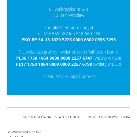
ul. Wałbrzyska nr 6-8
52-314 Wroclaw
kontakt@centaurus.org.pl
tel. 518 569 487 lub 518 569 488
PKO BP SA 13 1020 5226 0000 6302 0398 3293
Dla wpłat zza granicy i wpłat stałych (Raiffeisen Bank):
PL36 1750 1064 0000 0000 2257 6747
(wpłaty w PLN)
PL17 1750 1064 0000 0000 2257 6798
(wpłaty w EUR)
Dziękujemy za każdą pomoc!
STRONA GŁÓWNA
STATUT FUNDACJI
REGULAMIN NEWSLETTERA
ul. Wałbrzyska nr 6-8