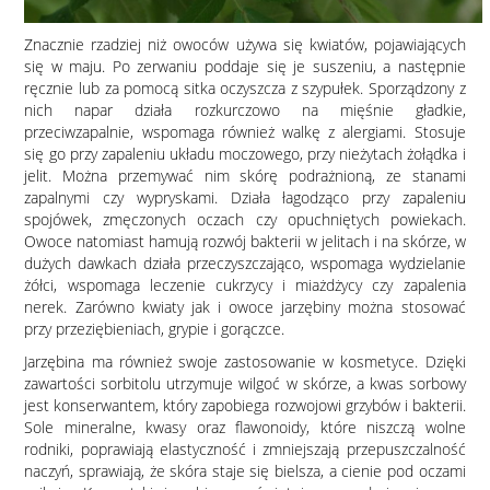
Znacznie rzadziej niż owoców używa się kwiatów, pojawiających
się w maju. Po zerwaniu poddaje się je suszeniu, a następnie
ręcznie lub za pomocą sitka oczyszcza z szypułek. Sporządzony z
nich napar działa rozkurczowo na mięśnie gładkie,
przeciwzapalnie, wspomaga również walkę z alergiami. Stosuje
się go przy zapaleniu układu moczowego, przy nieżytach żołądka i
jelit. Można przemywać nim skórę podrażnioną, ze stanami
zapalnymi czy wypryskami. Działa łagodząco przy zapaleniu
spojówek, zmęczonych oczach czy opuchniętych powiekach.
Owoce natomiast hamują rozwój bakterii w jelitach i na skórze, w
dużych dawkach działa przeczyszczająco, wspomaga wydzielanie
żółci, wspomaga leczenie cukrzycy i miażdżycy czy zapalenia
nerek. Zarówno kwiaty jak i owoce jarzębiny można stosować
przy przeziębieniach, grypie i gorączce.
Jarzębina ma również swoje zastosowanie w kosmetyce. Dzięki
zawartości sorbitolu utrzymuje wilgoć w skórze, a kwas sorbowy
jest konserwantem, który zapobiega rozwojowi grzybów i bakterii.
Sole mineralne, kwasy oraz flawonoidy, które niszczą wolne
rodniki, poprawiają elastyczność i zmniejszają przepuszczalność
naczyń, sprawiają, że skóra staje się bielsza, a cienie pod oczami