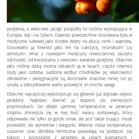
Jarzębina, a właściwie jarząb pospolity to roślina występująca w
Europie, Azji i na Syberii. Dawniej powszechnie stosowana była w
medycynie ludowej jako środek dobry na płuca, nerki i wątrobę,
stosowano ją również jako lek na cukrzycę, reumatyzm czy
artretyzm. Wraz z rozwojem medycyny nowoczesnej zaczęto
odchodzić od korzystania z owoców i kwiatów jarzębiny. Obecnie
jako roślinę dziką można odnaleźć ją w lasach, często również
służy jako ozdoba, sadzona wzdłuż chodników. Jej właściwości
zdrowotne i pielęgnacyjne są doceniane znacznie mniej niż jej
uroda, a zdecydowanie warto poświęcić im trochę uwagi.
Obecnie najczęściej wykorzystuje się głównie już dojrzałe owoce
jarzębiny. Najlepiej zbierać ją dopiero po pierwszych
przymrozkach, bo dzięki ujemnej temperaturze w pewnym
stopniu zmniejsza się w niej ilość kwasu sorbowego, który
odpowiada nie tylko za gorzki smak, ale jest także trujący: może
prowadzić do wymiotów i biegunki. Właśnie niska temperatura,
suszenie oraz obróbka termiczna pozwalają na pozbycie się
toksyn i korzystanie z jarzębiny w celach kulinarnych i