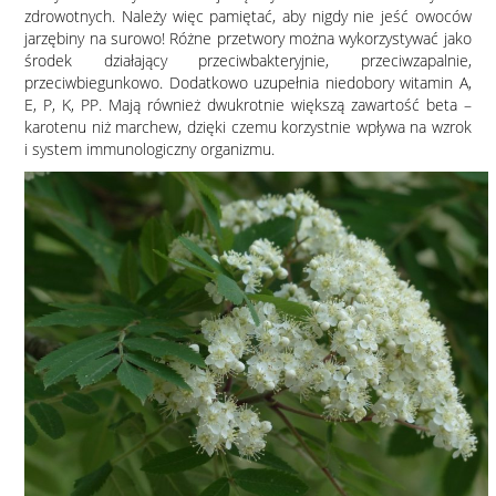
zdrowotnych. Należy więc pamiętać, aby nigdy nie jeść owoców
jarzębiny na surowo! Różne przetwory można wykorzystywać jako
środek działający przeciwbakteryjnie, przeciwzapalnie,
przeciwbiegunkowo. Dodatkowo uzupełnia niedobory witamin A,
E, P, K, PP. Mają również dwukrotnie większą zawartość beta –
karotenu niż marchew, dzięki czemu korzystnie wpływa na wzrok
i system immunologiczny organizmu.