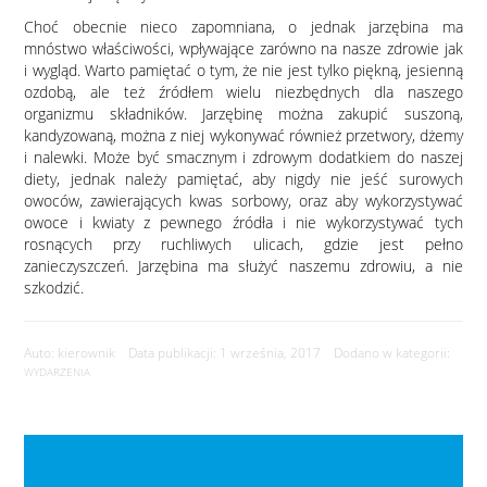
Choć obecnie nieco zapomniana, o jednak jarzębina ma
mnóstwo właściwości, wpływające zarówno na nasze zdrowie jak
i wygląd. Warto pamiętać o tym, że nie jest tylko piękną, jesienną
ozdobą, ale też źródłem wielu niezbędnych dla naszego
organizmu składników. Jarzębinę można zakupić suszoną,
kandyzowaną, można z niej wykonywać również przetwory, dżemy
i nalewki. Może być smacznym i zdrowym dodatkiem do naszej
diety, jednak należy pamiętać, aby nigdy nie jeść surowych
owoców, zawierających kwas sorbowy, oraz aby wykorzystywać
owoce i kwiaty z pewnego źródła i nie wykorzystywać tych
rosnących przy ruchliwych ulicach, gdzie jest pełno
zanieczyszczeń. Jarzębina ma służyć naszemu zdrowiu, a nie
szkodzić.
Auto: kierownik Data publikacji: 1 września, 2017 Dodano w kategorii:
WYDARZENIA