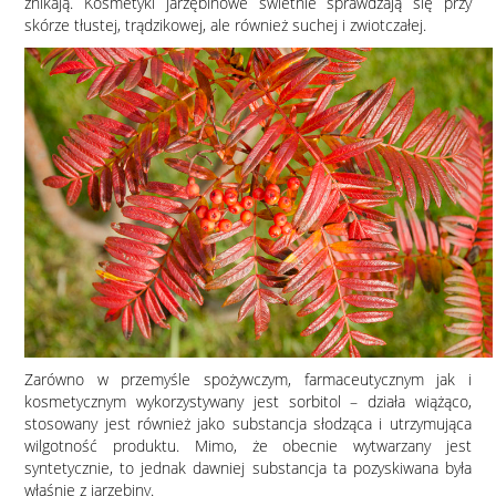
znikają. Kosmetyki jarzębinowe świetnie sprawdzają się przy
skórze tłustej, trądzikowej, ale również suchej i zwiotczałej.
Zarówno w przemyśle spożywczym, farmaceutycznym jak i
kosmetycznym wykorzystywany jest sorbitol – działa wiążąco,
stosowany jest również jako substancja słodząca i utrzymująca
wilgotność produktu. Mimo, że obecnie wytwarzany jest
syntetycznie, to jednak dawniej substancja ta pozyskiwana była
właśnie z jarzębiny.