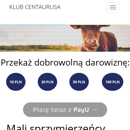
KLUB CENTAURUSA
Toggle
navigatio
Przekaż dobrowolną darowiznę:
10 PLN
20 PLN
50 PLN
100 PLN
Mali sprzymierzeńcy