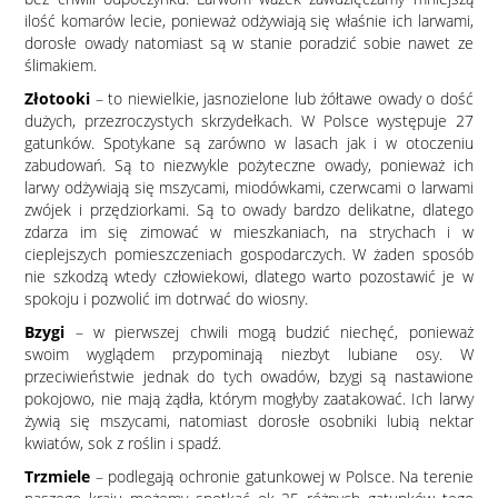
ilość komarów lecie, ponieważ odżywiają się właśnie ich larwami,
dorosłe owady natomiast są w stanie poradzić sobie nawet ze
ślimakiem.
Złotooki
– to niewielkie, jasnozielone lub żółtawe owady o dość
dużych, przezroczystych skrzydełkach. W Polsce występuje 27
gatunków. Spotykane są zarówno w lasach jak i w otoczeniu
zabudowań. Są to niezwykle pożyteczne owady, ponieważ ich
larwy odżywiają się mszycami, miodówkami, czerwcami o larwami
zwójek i przędziorkami. Są to owady bardzo delikatne, dlatego
zdarza im się zimować w mieszkaniach, na strychach i w
cieplejszych pomieszczeniach gospodarczych. W żaden sposób
nie szkodzą wtedy człowiekowi, dlatego warto pozostawić je w
spokoju i pozwolić im dotrwać do wiosny.
Bzygi
– w pierwszej chwili mogą budzić niechęć, ponieważ
swoim wyglądem przypominają niezbyt lubiane osy. W
przeciwieństwie jednak do tych owadów, bzygi są nastawione
pokojowo, nie mają żądła, którym mogłyby zaatakować. Ich larwy
żywią się mszycami, natomiast dorosłe osobniki lubią nektar
kwiatów, sok z roślin i spadź.
Trzmiele
– podlegają ochronie gatunkowej w Polsce. Na terenie