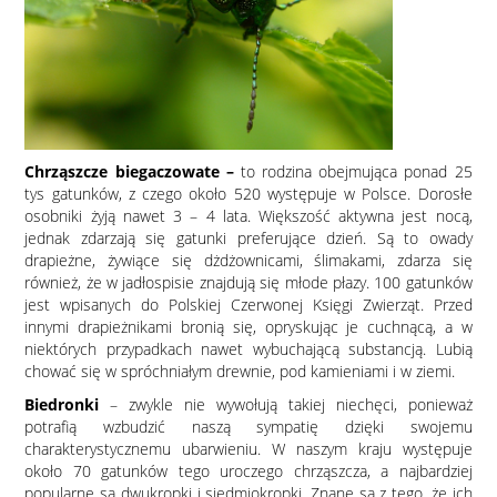
Chrząszcze biegaczowate –
to rodzina obejmująca ponad 25
tys gatunków, z czego około 520 występuje w Polsce. Dorosłe
osobniki żyją nawet 3 – 4 lata. Większość aktywna jest nocą,
jednak zdarzają się gatunki preferujące dzień. Są to owady
drapieżne, żywiące się dżdżownicami, ślimakami, zdarza się
również, że w jadłospisie znajdują się młode płazy. 100 gatunków
jest wpisanych do Polskiej Czerwonej Księgi Zwierząt. Przed
innymi drapieżnikami bronią się, opryskując je cuchnącą, a w
niektórych przypadkach nawet wybuchającą substancją. Lubią
chować się w spróchniałym drewnie, pod kamieniami i w ziemi.
Biedronki
– zwykle nie wywołują takiej niechęci, ponieważ
potrafią wzbudzić naszą sympatię dzięki swojemu
charakterystycznemu ubarwieniu. W naszym kraju występuje
około 70 gatunków tego uroczego chrząszcza, a najbardziej
popularne są dwukropki i siedmiokropki. Znane są z tego, że ich