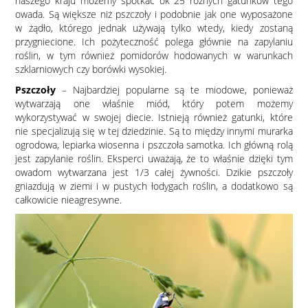
naszego kraju możemy spotkać ok 25 różnych gatunków tego
owada. Są większe niż pszczoły i podobnie jak one wyposażone
w żądło, którego jednak używają tylko wtedy, kiedy zostaną
przygniecione. Ich pożyteczność polega głównie na zapylaniu
roślin, w tym również pomidorów hodowanych w warunkach
szklarniowych czy borówki wysokiej.
Pszczoły
– Najbardziej popularne są te miodowe, ponieważ
wytwarzają one właśnie miód, który potem możemy
wykorzystywać w swojej diecie. Istnieją również gatunki, które
nie specjalizują się w tej dziedzinie. Są to między innymi murarka
ogrodowa, lepiarka wiosenna i pszczoła samotka. Ich główną rolą
jest zapylanie roślin. Eksperci uważają, że to właśnie dzięki tym
owadom wytwarzana jest 1/3 całej żywności. Dzikie pszczoły
gniazdują w ziemi i w pustych łodygach roślin, a dodatkowo są
całkowicie nieagresywne.