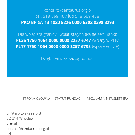
kontakt@centaurus.org.pl
tel. 518 569 487 lub 518 569 488
PKO BP SA 13 1020 5226 0000 6302 0398 3293
Dla wpłat zza granicy i wpłat stałych (Raiffeisen Bank):
PL36 1750 1064 0000 0000 2257 6747
(wpłaty w PLN)
PL17 1750 1064 0000 0000 2257 6798
(wpłaty w EUR)
Dziękujemy za każdą pomoc!
STRONA GŁÓWNA
STATUT FUNDACJI
REGULAMIN NEWSLETTERA
ul. Wałbrzyska nr 6-8
52-314 Wroclaw
e-mail:
kontakt@centaurus.org.pl
tel.