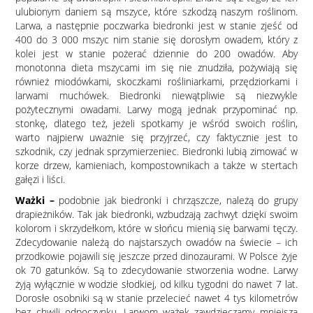
ulubionym daniem są mszyce, które szkodzą naszym roślinom.
Larwa, a następnie poczwarka biedronki jest w stanie zjeść od
400 do 3 000 mszyc nim stanie się dorosłym owadem, który z
kolei jest w stanie pożerać dziennie do 200 owadów. Aby
monotonna dieta mszycami im się nie znudziła, pożywiają się
również miodówkami, skoczkami rośliniarkami, przędziorkami i
larwami muchówek. Biedronki niewątpliwie są niezwykle
pożytecznymi owadami. Larwy mogą jednak przypominać np.
stonkę, dlatego też, jeżeli spotkamy je wśród swoich roślin,
warto najpierw uważnie się przyjrzeć, czy faktycznie jest to
szkodnik, czy jednak sprzymierzeniec. Biedronki lubią zimować w
korze drzew, kamieniach, kompostownikach a także w stertach
gałęzi i liści.
Ważki –
podobnie jak biedronki i chrząszcze, należą do grupy
drapieżników. Tak jak biedronki, wzbudzają zachwyt dzięki swoim
kolorom i skrzydełkom, które w słońcu mienią się barwami tęczy.
Zdecydowanie należą do najstarszych owadów na świecie – ich
przodkowie pojawili się jeszcze przed dinozaurami. W Polsce żyje
ok 70 gatunków. Są to zdecydowanie stworzenia wodne. Larwy
żyją wyłącznie w wodzie słodkiej, od kilku tygodni do nawet 7 lat.
Dorosłe osobniki są w stanie przelecieć nawet 4 tys kilometrów
bez chwili odpoczynku. Larwom ważek zawdzięczamy mniejszą