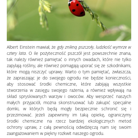
Albert Einstein mawiał, że
gdy znikną pszczoły, ludzkość wymrze w
cztery lata.
O ile pożyteczność pszczół jest powszechnie znana,
tak należy również pamiętać o innych owadach, które nie tylko
zapylają rośliny, ale również pomagają uporać się ze szkodnikami,
które mogą niszczyć uprawy. Warto o tym pamiętać, zwłaszcza,
że zapraszając je do swojego ogrodu nie będzie konieczności,
aby stosować środki chemiczne, które zabijają wszystkie
stworzenia w zasięgu swojego rażenia, a również wpływają na
skład spryskiwanych warzyw i owoców. Aby wesprzeć naszych
małych przyjaciół, można skonstruować lub zakupić specjalne
domki, w których będą mogły bezpiecznie schronić się i
przezimować. Jeżeli zapewnimy im taką opiekę, ograniczymy
środki chemiczne na rzecz bardziej ekologicznych metod
ochrony upraw, z całą pewnością odwdzięczą nam się swoim
zaangażowaniem w piękny rozkwit naszego ogrodu.