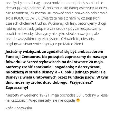
przeżyłaby sama i nagle przychodzi moment, kiedy sami sobie
decydują kogo odstrzelić, bo zrobiło się danej zwierzyny za dużo.
Nie rozumiem, jak można uzurpować sobie prawo do odbierania
życia KOMUKOLWIEK. Zwierzęta mają z nami w dzisiejszych
czasach cholernie trudno. Wycinamy ich lasy, betonujemy drogi,
robimy autostrady jadące przez środek pól, zanieczyszczamy
powietrze i wodę. Niszczymy nie tylko siebie nawzajem, ale
przede wszystkim cały ekosystem. Człowiek to, niestety,
najgłupsze stworzenie stąpające po Matce Ziemi.
Jesteśmy wdzięczni, że zgodziłaś się być ambasadorem
Fundacji Centaurus. Na początek zapraszamy do naszego
folwarku w Szczedrzykowicach na dni otwarte 20 maja.
Możemy zrobić spotkanie i pogadankę z darczyńcami,
młodzieżą w strefie Disney’ a – u boku jednego (wabi się
Disney) z wielu uratowanych przez Fundację psów. W tym
dniu możemy zrobić dużo dobrego. Przyjedziesz?
Zapraszamy!
Niestety w weekend 19.-21. maja obchodzę 30. urodziny w lesie
na Kaszubach. Więc niestety, ale nie dojadę
Zofia Zborowska