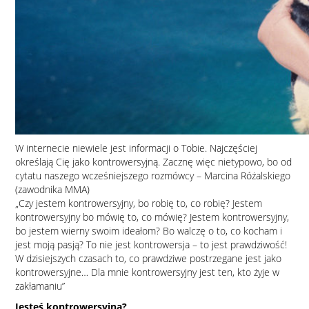
W internecie niewiele jest informacji o Tobie. Najczęściej
określają Cię jako kontrowersyjną. Zacznę więc nietypowo, bo od
cytatu naszego wcześniejszego rozmówcy – Marcina Różalskiego
(zawodnika MMA)
„Czy jestem kontrowersyjny, bo robię to, co robię? Jestem
kontrowersyjny bo mówię to, co mówię? Jestem kontrowersyjny,
bo jestem wierny swoim ideałom? Bo walczę o to, co kocham i
jest moją pasją? To nie jest kontrowersja – to jest prawdziwość!
W dzisiejszych czasach to, co prawdziwe postrzegane jest jako
kontrowersyjne… Dla mnie kontrowersyjny jest ten, kto żyje w
zakłamaniu”
Jesteś kontrowersyjna?