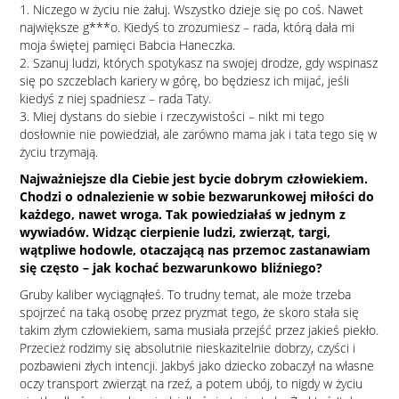
1. Niczego w życiu nie żałuj. Wszystko dzieje się po coś. Nawet
największe g***o. Kiedyś to zrozumiesz – rada, którą dała mi
moja świętej pamięci Babcia Haneczka.
2. Szanuj ludzi, których spotykasz na swojej drodze, gdy wspinasz
się po szczeblach kariery w górę, bo będziesz ich mijać, jeśli
kiedyś z niej spadniesz – rada Taty.
3. Miej dystans do siebie i rzeczywistości – nikt mi tego
dosłownie nie powiedział, ale zarówno mama jak i tata tego się w
życiu trzymają.
Najważniejsze dla Ciebie jest bycie dobrym człowiekiem.
Chodzi o odnalezienie w sobie bezwarunkowej miłości do
każdego, nawet wroga. Tak powiedziałaś w jednym z
wywiadów. Widząc cierpienie ludzi, zwierząt, targi,
wątpliwe hodowle, otaczającą nas przemoc zastanawiam
się często – jak kochać bezwarunkowo bliźniego?
Gruby kaliber wyciągnąłeś. To trudny temat, ale może trzeba
spojrzeć na taką osobę przez pryzmat tego, że skoro stała się
takim złym człowiekiem, sama musiała przejść przez jakieś piekło.
Przecież rodzimy się absolutnie nieskazitelnie dobrzy, czyści i
pozbawieni złych intencji. Jakbyś jako dziecko zobaczył na własne
oczy transport zwierząt na rzeź, a potem ubój, to nigdy w życiu