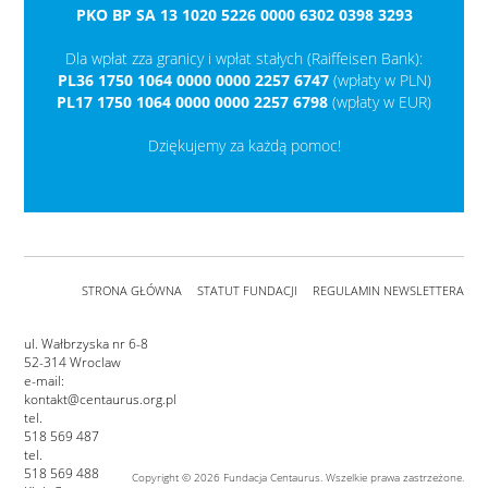
PKO BP SA 13 1020 5226 0000 6302 0398 3293
Dla wpłat zza granicy i wpłat stałych (Raiffeisen Bank):
PL36 1750 1064 0000 0000 2257 6747
(wpłaty w PLN)
PL17 1750 1064 0000 0000 2257 6798
(wpłaty w EUR)
Dziękujemy za każdą pomoc!
STRONA GŁÓWNA
STATUT FUNDACJI
REGULAMIN NEWSLETTERA
ul. Wałbrzyska nr 6-8
52-314 Wroclaw
e-mail:
kontakt@centaurus.org.pl
tel.
518 569 487
tel.
518 569 488
Copyright © 2026 Fundacja Centaurus. Wszelkie prawa zastrzeżone.