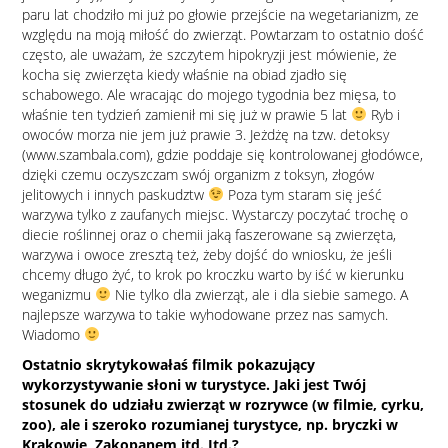
paru lat chodziło mi już po głowie przejście na wegetarianizm, ze
względu na moją miłość do zwierząt. Powtarzam to ostatnio dość
często, ale uważam, że szczytem hipokryzji jest mówienie, że
kocha się zwierzęta kiedy właśnie na obiad zjadło się
schabowego. Ale wracając do mojego tygodnia bez mięsa, to
właśnie ten tydzień zamienił mi się już w prawie 5 lat
Ryb i
owoców morza nie jem już prawie 3. Jeżdżę na tzw. detoksy
(www.szambala.com), gdzie poddaje się kontrolowanej głodówce,
dzięki czemu oczyszczam swój organizm z toksyn, złogów
jelitowych i innych paskudztw
Poza tym staram się jeść
warzywa tylko z zaufanych miejsc. Wystarczy poczytać trochę o
diecie roślinnej oraz o chemii jaką faszerowane są zwierzęta,
warzywa i owoce zresztą też, żeby dojść do wniosku, że jeśli
chcemy długo żyć, to krok po kroczku warto by iść w kierunku
weganizmu
Nie tylko dla zwierząt, ale i dla siebie samego. A
najlepsze warzywa to takie wyhodowane przez nas samych.
Wiadomo
Ostatnio skrytykowałaś filmik pokazujący
wykorzystywanie słoni w turystyce. Jaki jest Twój
stosunek do udziału zwierząt w rozrywce (w filmie, cyrku,
zoo), ale i szeroko rozumianej turystyce, np. bryczki w
Krakowie, Zakopanem itd. Itd.?