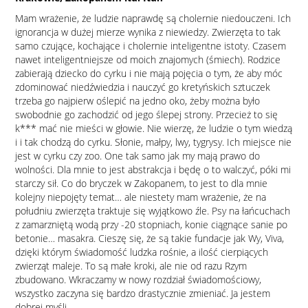
Mam wrażenie, że ludzie naprawdę są cholernie niedouczeni. Ich
ignorancja w dużej mierze wynika z niewiedzy. Zwierzęta to tak
samo czujące, kochające i cholernie inteligentne istoty. Czasem
nawet inteligentniejsze od moich znajomych (śmiech). Rodzice
zabierają dziecko do cyrku i nie mają pojęcia o tym, że aby móc
zdominować niedźwiedzia i nauczyć go kretyńskich sztuczek
trzeba go najpierw oślepić na jedno oko, żeby można było
swobodnie go zachodzić od jego ślepej strony. Przecież to się
k*** mać nie mieści w głowie. Nie wierzę, że ludzie o tym wiedzą
i i tak chodzą do cyrku. Słonie, małpy, lwy, tygrysy. Ich miejsce nie
jest w cyrku czy zoo. One tak samo jak my mają prawo do
wolności. Dla mnie to jest abstrakcja i będę o to walczyć, póki mi
starczy sił. Co do bryczek w Zakopanem, to jest to dla mnie
kolejny niepojęty temat… ale niestety mam wrażenie, że na
południu zwierzęta traktuje się wyjątkowo źle. Psy na łańcuchach
z zamarzniętą wodą przy -20 stopniach, konie ciągnące sanie po
betonie… masakra. Cieszę się, że są takie fundacje jak Wy, Viva,
dzięki którym świadomość ludzka rośnie, a ilość cierpiących
zwierząt maleje. To są małe kroki, ale nie od razu Rzym
zbudowano. Wkraczamy w nowy rozdział świadomościowy,
wszystko zaczyna się bardzo drastycznie zmieniać. Ja jestem
dobrej myśli.