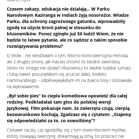
Czasem zakazy, edukacja nie działają… W Parku
Narodowym Kaziranga w Indiach żyją nosorożce. Władze
Parku, dla ochrony zagrożonego gatunku, wprowadziły
zgodę na użycie broni palnej w stosunku do
kłusowników. Ponoć zginęło już 50 ludzi! Wiem, że nie
będzie to łatwe pytanie, ale co sądzisz o takim sposobie
rozwiązywania problemu?
O Wow… nie wiedziałam o tym. Mocno kontrowersyjna metoda,
ale z drugiej strony, jak inaczej chronić te biedne zwierzęta,
skoro nic innego nie działa?! Kłusownicy to zwykle ludzkie szmaty
i tutaj nawet posunęłabym się jeszcze dalej. Kodeks
Hammurabiego – odpiłowywałabym im na żywca nosy i zostawiała
na wykrwawienie.
„Był sobie pies” to ciepła komediowa opowieść dla całej
rodziny. Podkładałaś tam głos do polskiej wersji
językowej. Film pokazuje nam, że zwierzęta czują, cierpią,
bezwarunkowo kochają. Zgadzasz się z cytatem: „Stajemy
się odpowiedzialni za to, co oswoiliśmy”?
Ciekawe raczej, czy zgodziliby się z tym stwierdzeniem myśliwi,
którzy oswajają zwierzynę, dokarmiają ją zimą, bo przecież nie