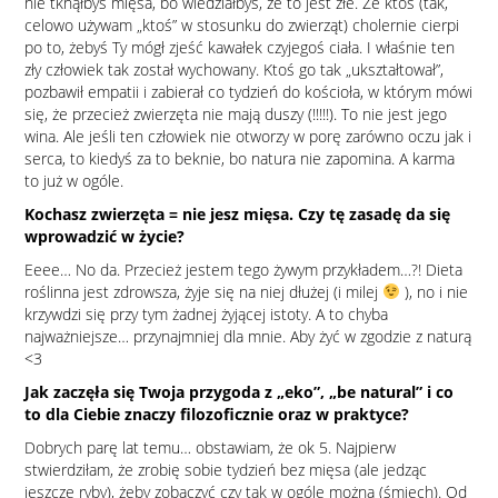
nie tknąłbyś mięsa, bo wiedziałbyś, że to jest złe. Że ktoś (tak,
celowo używam „ktoś” w stosunku do zwierząt) cholernie cierpi
po to, żebyś Ty mógł zjeść kawałek czyjegoś ciała. I właśnie ten
zły człowiek tak został wychowany. Ktoś go tak „ukształtował”,
pozbawił empatii i zabierał co tydzień do kościoła, w którym mówi
się, że przecież zwierzęta nie mają duszy (!!!!!). To nie jest jego
wina. Ale jeśli ten człowiek nie otworzy w porę zarówno oczu jak i
serca, to kiedyś za to beknie, bo natura nie zapomina. A karma
to już w ogóle.
Kochasz zwierzęta = nie jesz mięsa. Czy tę zasadę da się
wprowadzić w życie?
Eeee… No da. Przecież jestem tego żywym przykładem…?! Dieta
roślinna jest zdrowsza, żyje się na niej dłużej (i milej
), no i nie
krzywdzi się przy tym żadnej żyjącej istoty. A to chyba
najważniejsze… przynajmniej dla mnie. Aby żyć w zgodzie z naturą
<3
Jak zaczęła się Twoja przygoda z „eko”, „be natural” i co
to dla Ciebie znaczy filozoficznie oraz w praktyce?
Dobrych parę lat temu… obstawiam, że ok 5. Najpierw
stwierdziłam, że zrobię sobie tydzień bez mięsa (ale jedząc
jeszcze ryby), żeby zobaczyć czy tak w ogóle można (śmiech). Od