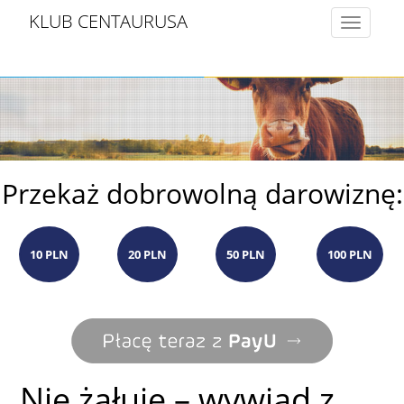
KLUB CENTAURUSA
Toggle
navigatio
Przekaż dobrowolną darowiznę:
10 PLN
20 PLN
50 PLN
100 PLN
Nie żałuję – wywiad z