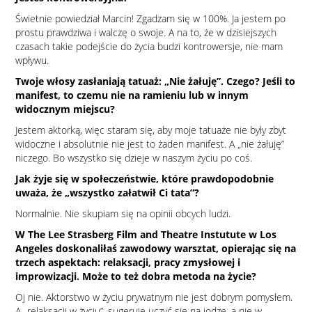
Świetnie powiedział Marcin! Zgadzam się w 100%. Ja jestem po
prostu prawdziwa i walczę o swoje. A na to, że w dzisiejszych
czasach takie podejście do życia budzi kontrowersje, nie mam
wpływu.
Twoje włosy zasłaniają tatuaż: „Nie żałuję”. Czego? Jeśli to
manifest, to czemu nie na ramieniu lub w innym
widocznym miejscu?
Jestem aktorką, więc staram się, aby moje tatuaże nie były zbyt
widoczne i absolutnie nie jest to żaden manifest. A „nie żałuję”
niczego. Bo wszystko się dzieje w naszym życiu po coś.
Jak żyje się w społeczeństwie, które prawdopodobnie
uważa, że „wszystko załatwił Ci tata”?
Normalnie. Nie skupiam się na opinii obcych ludzi.
W The Lee Strasberg Film and Theatre Instutute w Los
Angeles doskonaliłaś zawodowy warsztat, opierając się na
trzech aspektach: relaksacji, pracy zmysłowej i
improwizacji. Może to też dobra metoda na życie?
Oj nie. Aktorstwo w życiu prywatnym nie jest dobrym pomysłem.
A „relaksacji w życiu”, sugeruje uczyć się na jodze, a nie w