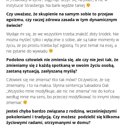
instytucie Strasberga. Na bank wyjdzie taniej
Czy uważasz, że skupienie na samym sobie to przejaw
egoizmu, czy raczej zdrowa zasada w tym dynamicznym
świecie?
Wydaje mi się, że we wszystkim trzeba znaleźć złoty środek. Nie
można myśleć tylko i wyłącznie o sobie, ale są takie momenty w
życiu, że po prostu trzeba być egoistą. To jest temat na esej, a
nie pytanie do wywiadu
Podobno człowiek nie zmienia się, ale czy nie jest tak, że
zmieniamy się z każdą spotkaną w swoim życiu osobą,
zastaną sytuacją, zasłyszaną myślą?
Człowiek się nie zmienia? Kto tak mówi? Oczywiście, że się
zmieniamy. I to na maksa. Słynna sentencja Salvadora Dali
„Wszystko mnie modyfikuje, ale nic nie zmienia” nie do końca
według mnie ma sens, bo przecież modyfikować to innymi słowy
zmieniać
Jesteś chyba bardzo związana z rodziną, wcześniejszymi
pokoleniami i tradycją. Czy możesz podzielić się kilkoma
życiowymi radami, otrzymanymi w domu?