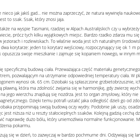
że nieco jak jakiś gad… nie można zaprzeczyć, że natura wywinęła naukow
t to ssak. Ssak, który znosi jaja.
kże na wyspie Tasmanii, rzadziej w Alpach Australijskich czy u wybrzeż
wiecie, prócz tych kilku wyjątkowych miejsc. Bardzo rzadko zdarza mu się
 w jeziorach i rozlewiskach. To właśnie woda jest ich naturalnym środow
wa korytarze: jeden to korytarz wejściowy, rozpoczynający się ok 1 m po
ak opuszcza swoje mieszkanie i zajmuje się kopaniem nowego, w innym mi
 się specyficzną budową ciała. Przeważająca część materiału genetyczneg
utrem, pozwalającym na utrzymanie odpowiedniej temperatury ciała. W pł
z ogonem wynosi ok. 65 cm. Dziobaki są spłaszczone grzbietobrzusznie, ic
 pławną, która ma zdolność zwijania się w harmonijkę, gdy zwierzę wycho
 na jego wierzchu znajdują się nozdrza. Jest to organ zmysłowy, który nie p
gnetycznego. Dzięki temu potrafi ustalić jaka odległość dzieli go od zdob
dziobaka przypominają swoją budową oczy wydry. Podobnie jak uszy, osa
c jest niższa niż u reszty stałocieplnych ssaków. Kolejną gadzią cechą d
awić naprawdę dużo bólu, który uniemożliwia normalne funkcjonowanie. M
żdżenia pokarmu.
kazują się w dzień, to zazwyczaj w bardzo pochmurne dni. Odżywiają się l