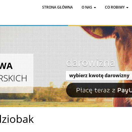
STRONA GŁÓWNA
O NAS
CO ROBIMY
darowizna
AWA
RSKICH
wybierz kwotę darowizny
dziobak