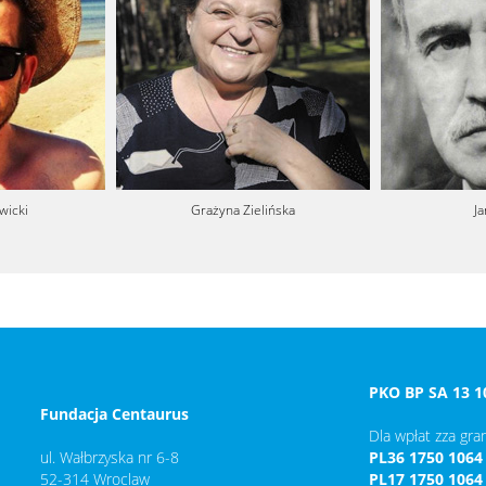
wicki
Grażyna Zielińska
J
PKO BP SA 13 1
Fundacja Centaurus
Dla wpłat zza gran
ul. Wałbrzyska nr 6-8
PL36 1750 1064
52-314 Wroclaw
PL17 1750 1064