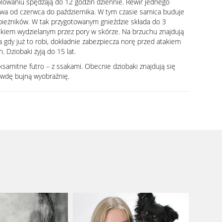
polowaniu spędzają do 12 godzin dziennie. Rewir jednego
rwa od czerwca do października. W tym czasie samica buduje
apieżników. W tak przygotowanym gnieździe składa do 3
lekiem wydzielanym przez pory w skórze. Na brzuchu znajdują
 gdy już to robi, dokładnie zabezpiecza norę przed atakiem
 Dziobaki żyją do 15 lat.
ksamitne futro – z ssakami. Obecnie dziobaki znajdują się
awdę bujną wyobraźnię.