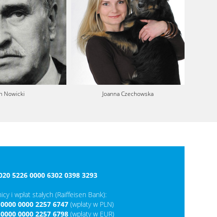
an Nowicki
Joanna Czechowska
020 5226 0000 6302 0398 3293
icy i wpłat stałych (Raiffeisen Bank):
 0000 0000 2257 6747
(wpłaty w PLN)
 0000 0000 2257 6798
(wpłaty w EUR)