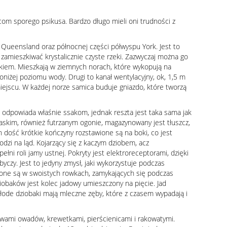
com sporego psikusa. Bardzo długo mieli oni trudności z
y Queensland oraz północnej części półwyspu York. Jest to
 zamieszkiwać krystalicznie czyste rzeki. Zazwyczaj można go
iskiem. Mieszkają w ziemnych norach, które wykopują na
niżej poziomu wody. Drugi to kanał wentylacyjny, ok, 1,5 m
ejscu. W każdej norze samica buduje gniazdo, które tworzą
o odpowiada właśnie ssakom, jednak reszta jest taka sama jak
askim, również futrzanym ogonie, magazynowany jest tłuszcz,
h dość krótkie kończyny rozstawione są na boki, co jest
dzi na ląd. Kojarzący się z kaczym dziobem, acz
ełni roli jamy ustnej. Pokryty jest elektroreceptorami, dzięki
yczy. Jest to jedyny zmysł, jaki wykorzystuje podczas
dzone są w swoistych rowkach, zamykających się podczas
ziobaków jest kolec jadowy umieszczony na pięcie. Jad
łode dziobaki mają mleczne zęby, które z czasem wypadają i
arwami owadów, krewetkami, pierścienicami i rakowatymi.