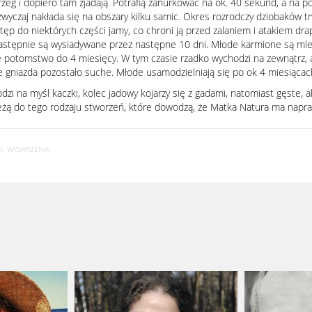
brzeg i dopiero tam zjadają. Potrafią zanurkować na ok. 40 sekund, a na 
czaj nakłada się na obszary kilku samic. Okres rozrodczy dziobaków t
ęp do niektórych części jamy, co chroni ją przed zalaniem i atakiem dr
i, następnie są wysiadywane przez następne 10 dni. Młode karmione są m
je potomstwo do 4 miesięcy. W tym czasie rzadko wychodzi na zewnątrz, a
e gniazda pozostało suche. Młode usamodzielniają się po ok 4 miesiącach.
zi na myśl kaczki, kolec jadowy kojarzy się z gadami, natomiast gęste, a
ależą do tego rodzaju stworzeń, które dowodzą, że Matka Natura ma napr
i:
WYDARZENIA