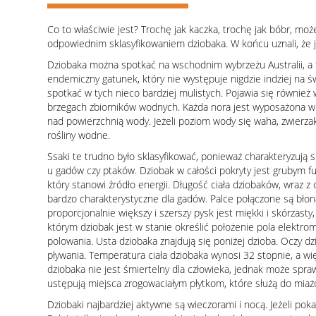
Co to właściwie jest? Trochę jak kaczka, trochę jak bóbr, mo
odpowiednim sklasyfikowaniem dziobaka. W końcu uznali, że jes
Dziobaka można spotkać na wschodnim wybrzeżu Australii, a ta
endemiczny gatunek, który nie występuje nigdzie indziej na ś
spotkać w tych nieco bardziej mulistych. Pojawia się również
brzegach zbiorników wodnych. Każda nora jest wyposażona w d
nad powierzchnią wody. Jeżeli poziom wody się waha, zwierz
rośliny wodne.
Ssaki te trudno było sklasyfikować, ponieważ charakteryzują
u gadów czy ptaków. Dziobak w całości pokryty jest grubym f
który stanowi źródło energii. Długość ciała dziobaków, wraz 
bardzo charakterystyczne dla gadów. Palce połączone są błoną
proporcjonalnie większy i szerszy pysk jest miękki i skórzasty,
którym dziobak jest w stanie określić położenie pola elektroma
polowania. Usta dziobaka znajdują się poniżej dzioba. Oczy 
pływania. Temperatura ciała dziobaka wynosi 32 stopnie, a wię
dziobaka nie jest śmiertelny dla człowieka, jednak może spr
ustępują miejsca zrogowaciałym płytkom, które służą do mia
Dziobaki najbardziej aktywne są wieczorami i nocą. Jeżeli po