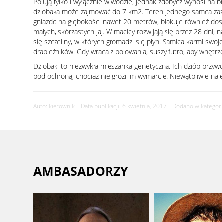
Polują tylko i wyłącznie w wodzie, jednak zdobycz wynosi na 
dziobaka może zajmować do 7 km2. Teren jednego samca zazwy
gniazdo na głębokości nawet 20 metrów, blokuje również dost
małych, skórzastych jaj. W macicy rozwijają się przez 28 dn
się szczeliny, w których gromadzi się płyn. Samica karmi swo
drapieżników. Gdy wraca z polowania, suszy futro, aby wnętrz
Dziobaki to niezwykła mieszanka genetyczna. Ich dziób przywod
pod ochroną, chociaż nie grozi im wymarcie. Niewątpliwie n
Auto: kierownik Data publikacji: 6 kwietnia, 2017 Dodano w kategori
AMBASADORZY