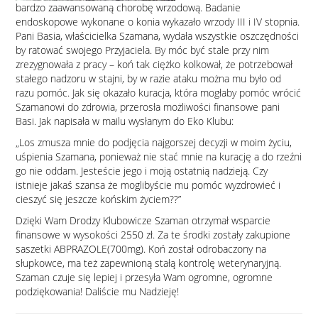
bardzo zaawansowaną chorobę wrzodową. Badanie
endoskopowe wykonane o konia wykazało wrzody III i IV stopnia.
Pani Basia, właścicielka Szamana, wydała wszystkie oszczędności
by ratować swojego Przyjaciela. By móc być stale przy nim
zrezygnowała z pracy – koń tak ciężko kolkował, że potrzebował
stałego nadzoru w stajni, by w razie ataku można mu było od
razu pomóc. Jak się okazało kuracja, która mogłaby pomóc wrócić
Szamanowi do zdrowia, przerosła możliwości finansowe pani
Basi. Jak napisała w mailu wysłanym do Eko Klubu:
„Los zmusza mnie do podjęcia najgorszej decyzji w moim życiu,
uśpienia Szamana, ponieważ nie stać mnie na kurację a do rzeźni
go nie oddam. Jesteście jego i moją ostatnią nadzieją. Czy
istnieje jakaś szansa że moglibyście mu pomóc wyzdrowieć i
cieszyć się jeszcze końskim życiem??”
Dzięki Wam Drodzy Klubowicze Szaman otrzymał wsparcie
finansowe w wysokości 2550 zł. Za te środki zostały zakupione
saszetki ABPRAZOLE(700mg). Koń został odrobaczony na
słupkowce, ma też zapewnioną stałą kontrolę weterynaryjną.
Szaman czuje się lepiej i przesyła Wam ogromne, ogromne
podziękowania! Daliście mu Nadzieję!