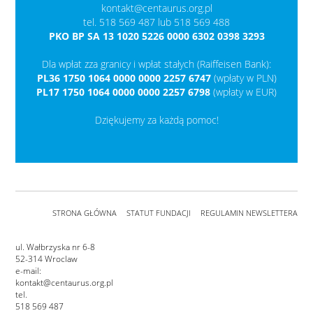
kontakt@centaurus.org.pl
tel. 518 569 487 lub 518 569 488
PKO BP SA 13 1020 5226 0000 6302 0398 3293
Dla wpłat zza granicy i wpłat stałych (Raiffeisen Bank):
PL36 1750 1064 0000 0000 2257 6747
(wpłaty w PLN)
PL17 1750 1064 0000 0000 2257 6798
(wpłaty w EUR)
Dziękujemy za każdą pomoc!
STRONA GŁÓWNA
STATUT FUNDACJI
REGULAMIN NEWSLETTERA
ul. Wałbrzyska nr 6-8
52-314 Wroclaw
e-mail:
kontakt@centaurus.org.pl
tel.
518 569 487