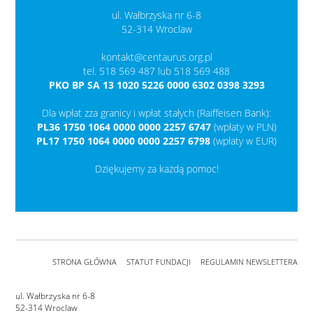
ul. Wałbrzyska nr 6-8
52-314 Wroclaw
kontakt@centaurus.org.pl
tel. 518 569 487 lub 518 569 488
PKO BP SA 13 1020 5226 0000 6302 0398 3293
Dla wpłat zza granicy i wpłat stałych (Raiffeisen Bank):
PL36 1750 1064 0000 0000 2257 6747
(wpłaty w PLN)
PL17 1750 1064 0000 0000 2257 6798
(wpłaty w EUR)
Dziękujemy za każdą pomoc!
STRONA GŁÓWNA
STATUT FUNDACJI
REGULAMIN NEWSLETTERA
ul. Wałbrzyska nr 6-8
52-314 Wroclaw