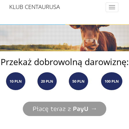
KLUB CENTAURUSA
Toggle
navigatio
Przekaż dobrowolną darowiznę:
10 PLN
20 PLN
50 PLN
100 PLN