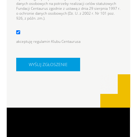
danych osobowych na potrzeby realizacji celów statutowych
Fundacji Centaurus zgodnie z ustawą z dnia 29 sierpnia 1997 r.
o ochronie danych osobowych (Dz. U. z 2002 r. Nr 101 poz.
926, z późn. zm.).
akceptuję regulamin Klubu Centaurusa