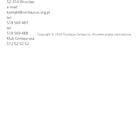
52-314 Wroclaw
e-mail:
kontakt@centaurus.org.pl
tel.
518 569 487
tel.
518 569 488
Copyright © 2026 Fundacja Centaurus. Wszelkie prawa zastrzeżone.
Klub Centaurusa
512 52 52 52