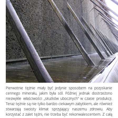
Pierwotnie tężnie miały być jedynie sposobem na pozyskanie
cennego minerału, jakim była sól. Później jednak dostrzeżono
niezwykłe właściwości „skutków ubocznych” w czasie produkcji.
Teraz tężnie są nie tylko bardzo ciekawym zabytkiem, ale również
stwarzają swoisty klimat sprzyjający naszemu zdrowiu. Aby
korzystać z zalet tężni, nie trzeba być rekonwalescentem. Z całą