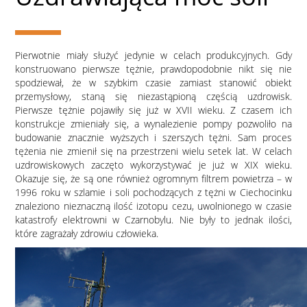
Pierwotnie miały służyć jedynie w celach produkcyjnych. Gdy
konstruowano pierwsze tężnie, prawdopodobnie nikt się nie
spodziewał, że w szybkim czasie zamiast stanowić obiekt
przemysłowy, staną się niezastąpioną częścią uzdrowisk.
Pierwsze tężnie pojawiły się już w XVII wieku. Z czasem ich
konstrukcje zmieniały się, a wynalezienie pompy pozwoliło na
budowanie znacznie wyższych i szerszych tężni. Sam proces
tężenia nie zmienił się na przestrzeni wielu setek lat. W celach
uzdrowiskowych zaczęto wykorzystywać je już w XIX wieku.
Okazuje się, że są one również ogromnym filtrem powietrza – w
1996 roku w szlamie i soli pochodzących z tężni w Ciechocinku
znaleziono nieznaczną ilość izotopu cezu, uwolnionego w czasie
katastrofy elektrowni w Czarnobylu. Nie były to jednak ilości,
które zagrażały zdrowiu człowieka.