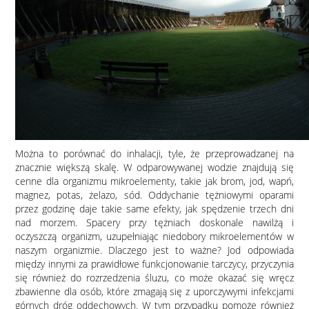
Można to porównać do inhalacji, tyle, że przeprowadzanej na
znacznie większą skalę. W odparowywanej wodzie znajdują się
cenne dla organizmu mikroelementy, takie jak brom, jod, wapń,
magnez, potas, żelazo, sód. Oddychanie tężniowymi oparami
przez godzinę daje takie same efekty, jak spędzenie trzech dni
nad morzem. Spacery przy tężniach doskonale nawilżą i
oczyszczą organizm, uzupełniając niedobory mikroelementów w
naszym organizmie. Dlaczego jest to ważne? Jod odpowiada
między innymi za prawidłowe funkcjonowanie tarczycy, przyczynia
się również do rozrzedzenia śluzu, co może okazać się wręcz
zbawienne dla osób, które zmagają się z uporczywymi infekcjami
górnych dróg oddechowych. W tym przypadku pomoże również