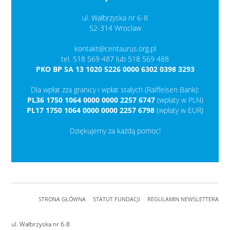
ul. Wałbrzyska nr 6-8
52-314 Wroclaw
kontakt@centaurus.org.pl
tel. 518 569 487 lub 518 569 488
PKO BP SA 13 1020 5226 0000 6302 0398 3293
Dla wpłat zza granicy i wpłat stałych (Raiffeisen Bank):
PL36 1750 1064 0000 0000 2257 6747
(wpłaty w PLN)
PL17 1750 1064 0000 0000 2257 6798
(wpłaty w EUR)
Dziękujemy za każdą pomoc!
STRONA GŁÓWNA
STATUT FUNDACJI
REGULAMIN NEWSLETTERA
ul. Wałbrzyska nr 6-8