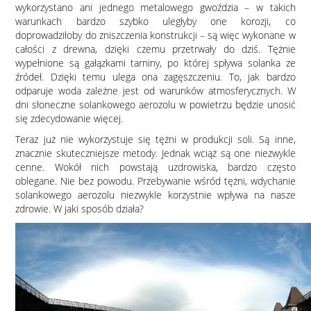
wykorzystano ani jednego metalowego gwoździa – w takich
warunkach bardzo szybko uległyby one korozji, co
doprowadziłoby do zniszczenia konstrukcji – są więc wykonane w
całości z drewna, dzięki czemu przetrwały do dziś. Tężnie
wypełnione są gałązkami tarniny, po której spływa solanka ze
źródeł. Dzięki temu ulega ona zagęszczeniu. To, jak bardzo
odparuje woda zależne jest od warunków atmosferycznych. W
dni słoneczne solankowego aerozolu w powietrzu będzie unosić
się zdecydowanie więcej.
Teraz już nie wykorzystuje się tężni w produkcji soli. Są inne,
znacznie skuteczniejsze metody. Jednak wciąż są one niezwykle
cenne. Wokół nich powstają uzdrowiska, bardzo często
oblegane. Nie bez powodu. Przebywanie wśród tężni, wdychanie
solankowego aerozolu niezwykle korzystnie wpływa na nasze
zdrowie. W jaki sposób działa?