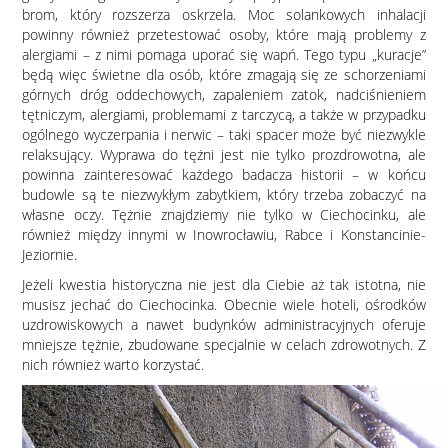
brom, który rozszerza oskrzela. Moc solankowych inhalacji
powinny również przetestować osoby, które mają problemy z
alergiami – z nimi pomaga uporać się wapń. Tego typu „kuracje”
będą więc świetne dla osób, które zmagają się ze schorzeniami
górnych dróg oddechowych, zapaleniem zatok, nadciśnieniem
tętniczym, alergiami, problemami z tarczycą, a także w przypadku
ogólnego wyczerpania i nerwic – taki spacer może być niezwykle
relaksujący. Wyprawa do tężni jest nie tylko prozdrowotna, ale
powinna zainteresować każdego badacza historii – w końcu
budowle są te niezwykłym zabytkiem, który trzeba zobaczyć na
własne oczy. Tężnie znajdziemy nie tylko w Ciechocinku, ale
również między innymi w Inowrocławiu, Rabce i Konstancinie-
Jeziornie.
Jeżeli kwestia historyczna nie jest dla Ciebie aż tak istotna, nie
musisz jechać do Ciechocinka. Obecnie wiele hoteli, ośrodków
uzdrowiskowych a nawet budynków administracyjnych oferuje
mniejsze tężnie, zbudowane specjalnie w celach zdrowotnych. Z
nich również warto korzystać.